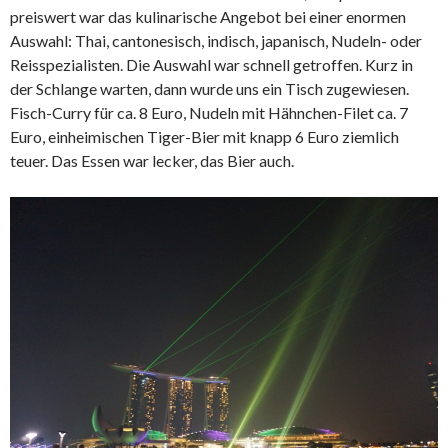
preiswert war das kulinarische Angebot bei einer enormen
Auswahl: Thai, cantonesisch, indisch, japanisch, Nudeln- oder
Reisspezialisten. Die Auswahl war schnell getroffen. Kurz in
der Schlange warten, dann wurde uns ein Tisch zugewiesen.
Fisch-Curry für ca. 8 Euro, Nudeln mit Hähnchen-Filet ca. 7
Euro, einheimischen Tiger-Bier mit knapp 6 Euro ziemlich
teuer. Das Essen war lecker, das Bier auch.