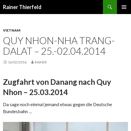
Suchen
Rainer Thierfeld
SPRINGE
PRIMÄR
ZUM
MENÜ
INHALT
VIETNAM
QUY NHON-NHA TRANG-
DALAT – 25.-02.04.2014
16/02/2016
RAINER
Zugfahrt von Danang nach Quy
Nhon – 25.03.2014
Da sage noch einmal jemand etwas gegen die Deutsche
Bundesbahn …