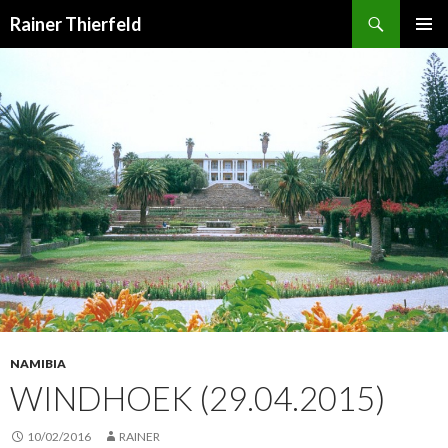
Suchen
Rainer Thierfeld
SPRINGE
PRIMÄR
ZUM
MENÜ
INHALT
NAMIBIA
WINDHOEK (29.04.2015)
10/02/2016
RAINER