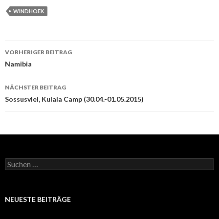
WINDHOEK
Beitrags-
VORHERIGER BEITRAG
Navigation
Namibia
NÄCHSTER BEITRAG
Sossusvlei, Kulala Camp (30.04.-01.05.2015)
Suchen
nach:
NEUESTE BEITRÄGE