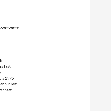
recherchiert
ch
es fast
e
bis 1975
er nur mit
rschaft