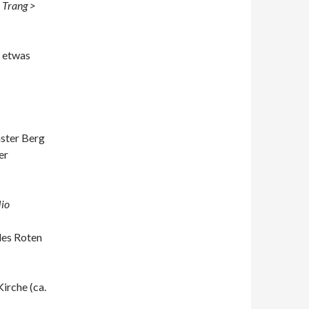
 Trang >
r etwas
ster Berg
er
io
des Roten
irche (ca.