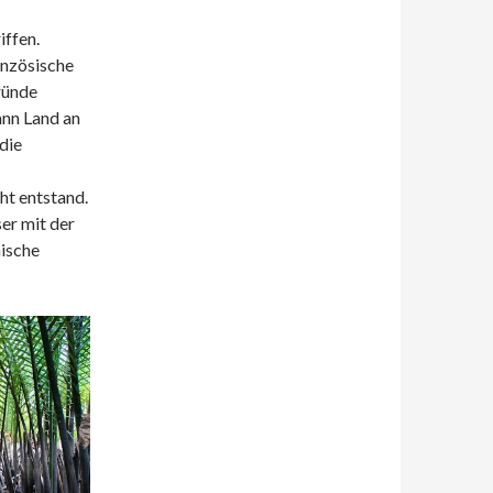
ffen.
anzösische
ründe
nn Land an
die
ht entstand.
er mit der
mische