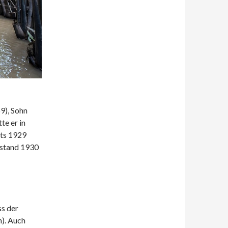
9), Sohn
te er in
ts 1929
fstand 1930
ss der
n). Auch