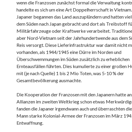
wenn die Franzosen zunächst formal die Verwaltung kontro
handelte es sich um eine Art Doppelherrschaft in Vietnam.
Japaner begannen das Land auszuplündern und hatten viel
dem Süden nach Japan gebracht und dort als Treibstoff fü
Militärfahrzeuge oder Kraftwerke verarbeitet. Traditione
aber Nord-Vietnam seit der Jahrhundertwende aus dem S
Reis versorgt. Diese Lieferinfrastruktur war damit nicht 
vorhanden, als 1944/1945 eine Dürre im Norden und
Überschwemmungen im Süden zusätzlich zu erheblichen
Ernteausfällen führten. Dies kumulierte zu einer großen 
mit (je nach Quelle) 1 bis 2 Mio Toten, was 5-10 % der
Gesamtbevölkerung ausmachte.
Die Kooperation der Franzosen mit den Japanern hatte an
Allianzen im zweiten Weltkrieg schon etwas Merkwürdig
fanden die Japaner irgendwann auch und überraschten di
Mann starke Kolonial-Armee der Franzosen im März 1945
Entwaffnung.