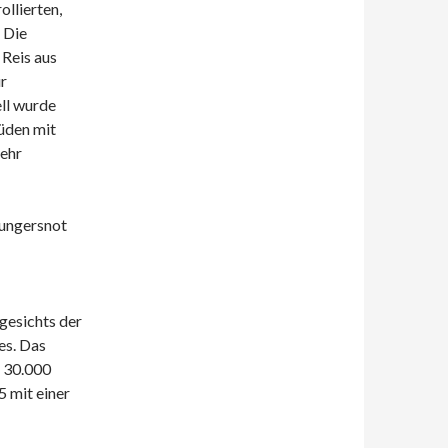
llierten,
 Die
 Reis aus
r
ll wurde
üden mit
mehr
Hungersnot
gesichts der
es. Das
e 30.000
 mit einer