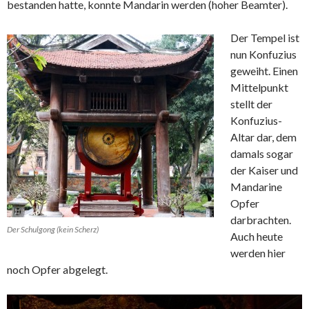
bestanden hatte, konnte Mandarin werden (hoher Beamter).
Der Tempel ist
nun Konfuzius
geweiht. Einen
Mittelpunkt
stellt der
Konfuzius-
Altar dar, dem
damals sogar
der Kaiser und
Mandarine
Opfer
darbrachten.
Der Schulgong (kein Scherz)
Auch heute
werden hier
noch Opfer abgelegt.