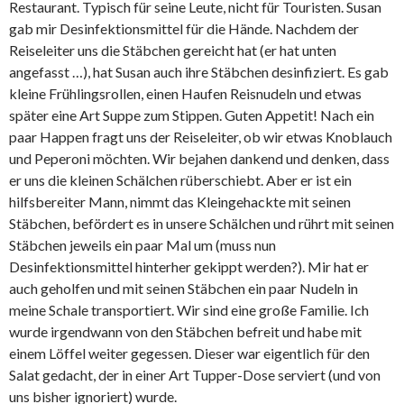
Restaurant. Typisch für seine Leute, nicht für Touristen. Susan
gab mir Desinfektionsmittel für die Hände. Nachdem der
Reiseleiter uns die Stäbchen gereicht hat (er hat unten
angefasst …), hat Susan auch ihre Stäbchen desinfiziert. Es gab
kleine Frühlingsrollen, einen Haufen Reisnudeln und etwas
später eine Art Suppe zum Stippen. Guten Appetit! Nach ein
paar Happen fragt uns der Reiseleiter, ob wir etwas Knoblauch
und Peperoni möchten. Wir bejahen dankend und denken, dass
er uns die kleinen Schälchen rüberschiebt. Aber er ist ein
hilfsbereiter Mann, nimmt das Kleingehackte mit seinen
Stäbchen, befördert es in unsere Schälchen und rührt mit seinen
Stäbchen jeweils ein paar Mal um (muss nun
Desinfektionsmittel hinterher gekippt werden?). Mir hat er
auch geholfen und mit seinen Stäbchen ein paar Nudeln in
meine Schale transportiert. Wir sind eine große Familie. Ich
wurde irgendwann von den Stäbchen befreit und habe mit
einem Löffel weiter gegessen. Dieser war eigentlich für den
Salat gedacht, der in einer Art Tupper-Dose serviert (und von
uns bisher ignoriert) wurde.