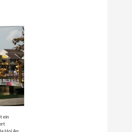
t ein
ert
Da Hoi An