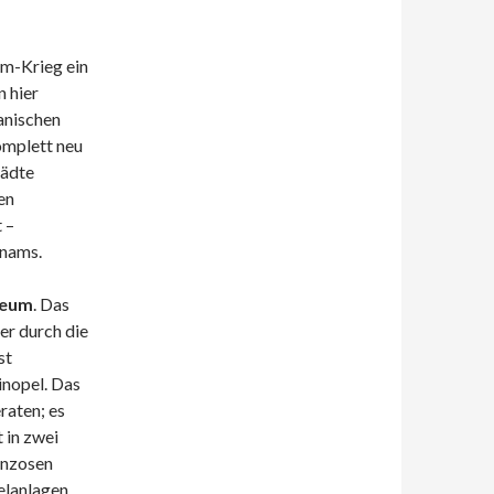
am-Krieg ein
 hier
anischen
omplett neu
tädte
en
 –
tnams.
eum
. Das
er durch die
st
nopel. Das
raten; es
 in zwei
anzosen
elanlagen