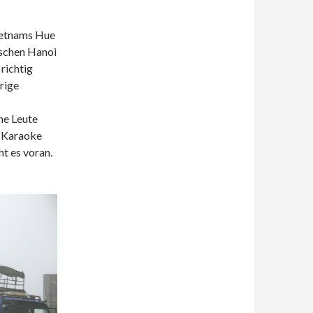
Vietnams Hue
schen Hanoi
richtig
rige
ne Leute
, Karaoke
t es voran.