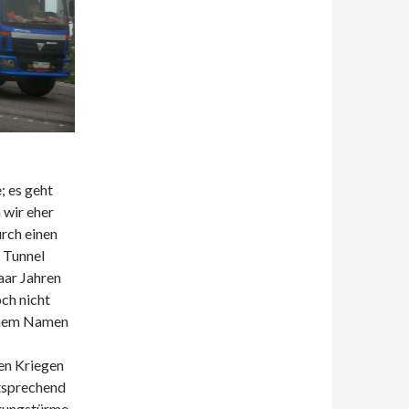
; es geht
wir eher
rch einen
 Tunnel
aar Jahren
och nicht
inem Namen
den Kriegen
tsprechend
igungstürme