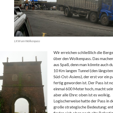
LKW am Wolkenpass
Wir erreichen schließlich die Berge
über den Wolkenpass. Das machen 
aus Spaß, denn man könnte auch du
10 Km langen Tunnel (den längsten
Süd-Ost-Asiens), der erst vor ein p
fertig geworden ist. Der Pass ist n
einmal 600 Meter hoch, macht se
aber alle Ehre: oben ist es wolkig.
Logischerweise hatte der Pass in 
große strategische Bedeutung; en
finden sich oben noch alte Befest