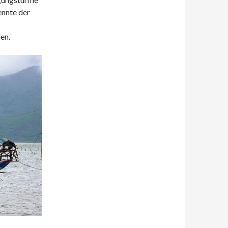
ennte der
en.