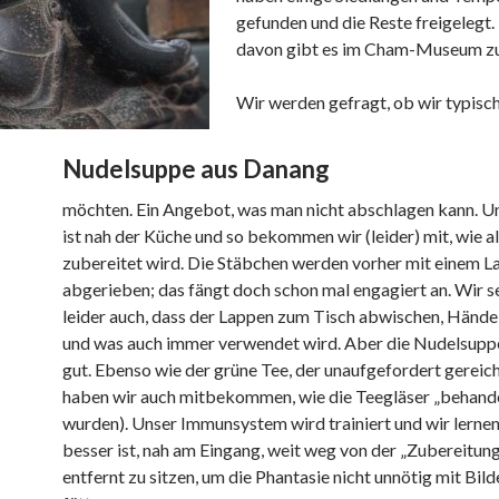
gefunden und die Reste freigelegt. 
davon gibt es im Cham-Museum zu
Wir werden gefragt, ob wir typisc
Nudelsuppe aus Danang
möchten. Ein Angebot, was man nicht abschlagen kann. Un
ist nah der Küche und so bekommen wir (leider) mit, wie al
zubereitet wird. Die Stäbchen werden vorher mit einem 
abgerieben; das fängt doch schon mal engagiert an. Wir 
leider auch, dass der Lappen zum Tisch abwischen, Händ
und was auch immer verwendet wird. Aber die Nudelsup
gut. Ebenso wie der grüne Tee, der unaufgefordert gereich
haben wir auch mitbekommen, wie die Teegläser „behand
wurden). Unser Immunsystem wird trainiert und wir lernen
besser ist, nah am Eingang, weit weg von der „Zubereitun
entfernt zu sitzen, um die Phantasie nicht unnötig mit Bild