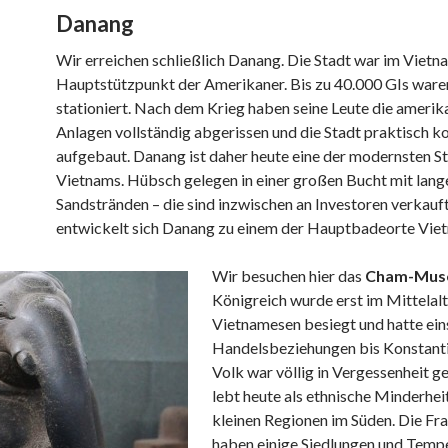
Danang
Wir erreichen schließlich Danang. Die Stadt war im Vietn
Hauptstützpunkt der Amerikaner. Bis zu 40.000 GIs waren
stationiert. Nach dem Krieg haben seine Leute die amerik
Anlagen vollständig abgerissen und die Stadt praktisch k
aufgebaut. Danang ist daher heute eine der modernsten S
Vietnams. Hübsch gelegen in einer großen Bucht mit lang
Sandstränden – die sind inzwischen an Investoren verkauft
entwickelt sich Danang zu einem der Hauptbadeorte Vie
Wir besuchen hier das
Cham-Mus
Königreich wurde erst im Mittelalt
Vietnamesen besiegt und hatte ein
Handelsbeziehungen bis Konstanti
Volk war völlig in Vergessenheit ge
lebt heute als ethnische Minderheit
kleinen Regionen im Süden. Die Fr
haben einige Siedlungen und Temp