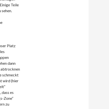
Einige Teile
 sehen.
he
ser Platz
les
Lappen
sehen dann
e abtrocknen
pe schmeckt
t wird (hier
elt“
, dass es
gs-Zone“
ern zu