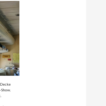
r Decke
z-Show.
.