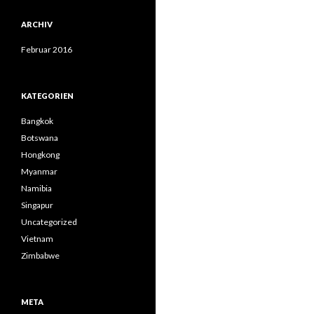
ARCHIV
Februar 2016
KATEGORIEN
Bangkok
Botswana
Hongkong
Myanmar
Namibia
Singapur
Uncategorized
Vietnam
Zimbabwe
META