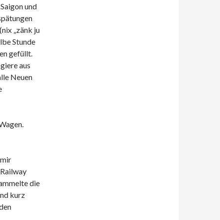
 Saigon und
rspätungen
nix „zänk ju
albe Stunde
n gefüllt.
agiere aus
alle Neuen
e
 Wagen.
 mir
 Railway
sammelte die
Und kurz
 den