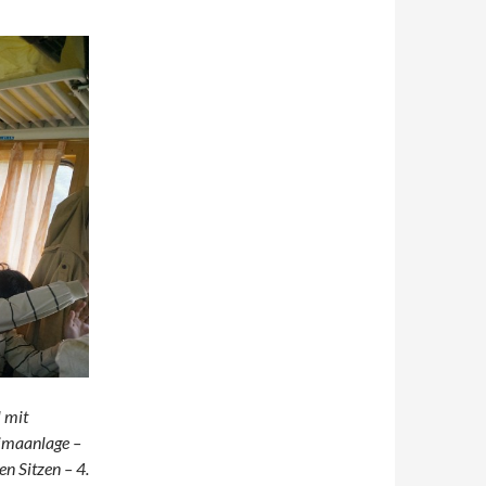
l mit
limaanlage –
n Sitzen – 4.