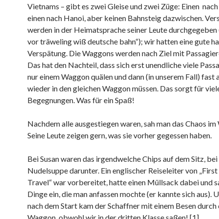
Vietnams – gibt es zwei Gleise und zwei Züge: Einen nach
einen nach Hanoi, aber keinen Bahnsteig dazwischen. Ve
werden in der Heimatsprache seiner Leute durchgegeben (
vor träweling wiß deutsche bahn“); wir hatten eine gute h
Verspätung. Die Waggons werden nach Ziel mit Passagiere
Das hat den Nachteil, dass sich erst unendliche viele Pass
nur einem Waggon quälen und dann (in unserem Fall) fast 
wieder in den gleichen Waggon müssen. Das sorgt für viel
Begegnungen. Was für ein Spaß!
Nachdem alle ausgestiegen waren, sah man das Chaos im
Seine Leute zeigen gern, was sie vorher gegessen haben.
Bei Susan waren das irgendwelche Chips auf dem Sitz, bei
Nudelsuppe darunter. Ein englischer Reiseleiter von „First
Travel“ war vorbereitet, hatte einen Müllsack dabei und 
Dinge ein, die man anfassen mochte (er kannte sich aus). 
nach dem Start kam der Schaffner mit einem Besen durch
Waggon, obwohl wir in der dritten Klasse saßen! [1]