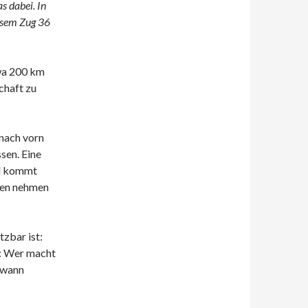
s dabei. In
iesem Zug 36
twa 200 km
chaft zu
nach vorn
sen. Eine
nd kommt
uen nehmen
zbar ist:
e: Wer macht
dwann