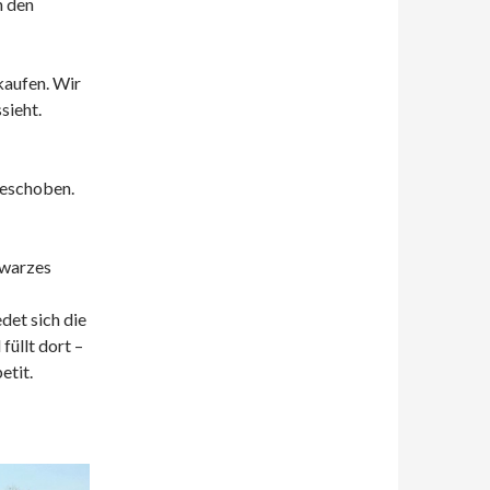
n den
kaufen. Wir
sieht.
geschoben.
hwarzes
det sich die
füllt dort –
etit.