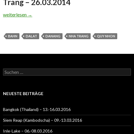
Trang – 26.03.2014
Quy Nhon-Nha Trang-Dalat – 25.-02.04.2014
weiterlesen
→
BAHN
DALAT
DANANG
NHA TRANG
QUY NHON
Suchen
nach:
NEUESTE BEITRÄGE
Bangkok (Thailand) – 13.-16.03.2016
Siem Reap (Kambodscha) – 09.-13.03.2016
Inle-Lake – 06.-08.03.2016