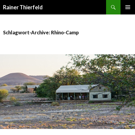
Suchen
Rainer Thierfeld
SPRINGE
PRIMÄR
ZUM
MENÜ
INHALT
Schlagwort-Archive: Rhino-Camp